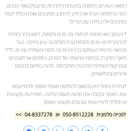
רפואת השיניים, התמחה בפעולות כירורגיות מורכבות באזור הפנים,
הפה והלסתות ויש לו את הידע להימנע מסיבוכים ואת היכולת לטפל
בסיבוכים אלו במידה שכן קורים”.
* הכותב הוא מומחה לניתוחי פה פנים ולסתות, רופא בכיר ביחידה
לכירורגיית פה פנים ולסתות בבית חולים בני-ציון בחיפה. בעל
מרפאה פרטית העוסקת בכירורגיית פה ולסת והשתלת שיניים. לד”ר
נדאף ניסיון רב בניתוחי טראומה של הפנים, ניתוחים אורתוגנטיים
וטכניקות השתלות מורכבות ומתקדמות. מרצה בתחום בכנסים
ארציים ובינלאומיים.
*בחירת טיפול היא בהתאם להחלטת מטפל מוסמך ולהתייעצות
עמו. האמור בכתבה אינו מהווה משום המלצה, חוות דעת מקצועית
או תחליף להתייעצות עם גורם מקצועי מוסמך.
לפנייה טלפונית
050-8512228
או
04-8337278
>>