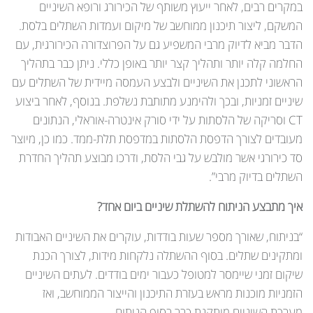
במקרים רבים, לאחר ייעוץ משותף של הכירורג ורופא השיניים
המשקם, ליצור תיכנון ממוחשב של מיקום ועמדות השתלים בלסת.
הדבר מביא לדיוק מרבי המשפיע גם על הפרוצדורה הכירורגית, עם
החלמה קלה יותר ותהליך קצר יותר באופן כללי. ניתן כבר בתהליך
הראשוני לתכנן את השיניים ולבצע העמסה מיידית של השתלים עם
שיניים זמניות, ובכך ולהימנע מתותבת נשלפת. בנוסף, לאחר ביצוע
CT וסריקה של הלסתות על ידי סורק אינטרה-אוראלי, הנתונים
מעובדים לצורך הדפסת הלסתות במדפסת תלת-ממד. כמו כן, מיוצר
סד כירורגי אשר מולבש על גבי הלסת, ודרכו מבוצע תהליך החדרת
השתלים בדיוק מרבי”.
איך מתבצע הניתוח להשתלת שיניים ביום אחד?
“בניתוח, שאורך מספר שעות בודדות, עוקרים את השיניים האבודות
ומתקינים שתלים. בסוף ההשתלה נלקחות מידות, לצורך הכנת
שיקום זמני שיימסר למטופל כעבור ימים בודדים. לעתים השיניים
הזמניות מוכנות מראש בעזרת התיכנון והייצור הממוחשב, ואז
מערכת השיניים מותקנת כבר בסוף הניתוח.