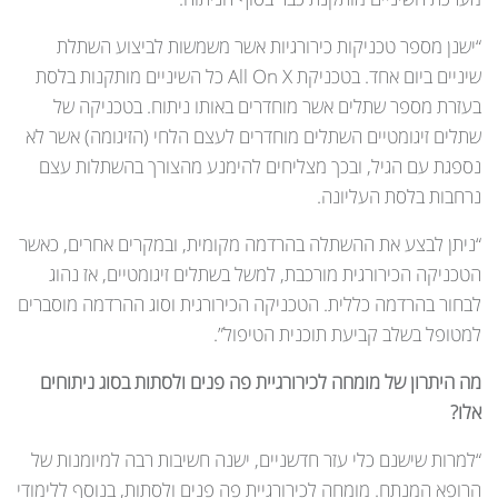
“ישנן מספר טכניקות כירורגיות אשר משמשות לביצוע השתלת
שיניים ביום אחד. בטכניקת All On X כל השיניים מותקנות בלסת
בעזרת מספר שתלים אשר מוחדרים באותו ניתוח. בטכניקה של
שתלים זיגומטיים השתלים מוחדרים לעצם הלחי (הזיגומה) אשר לא
נספגת עם הגיל, ובכך מצליחים להימנע מהצורך בהשתלות עצם
נרחבות בלסת העליונה.
“ניתן לבצע את ההשתלה בהרדמה מקומית, ובמקרים אחרים, כאשר
הטכניקה הכירורגית מורכבת, למשל בשתלים זיגומטיים, אז נהוג
לבחור בהרדמה כללית. הטכניקה הכירורגית וסוג ההרדמה מוסברים
למטופל בשלב קביעת תוכנית הטיפול”.
מה היתרון של מומחה לכירורגיית פה פנים ולסתות בסוג ניתוחים
אלו?
“למרות שישנם כלי עזר חדשניים, ישנה חשיבות רבה למיומנות של
הרופא המנתח. מומחה לכירורגיית פה פנים ולסתות, בנוסף ללימודי