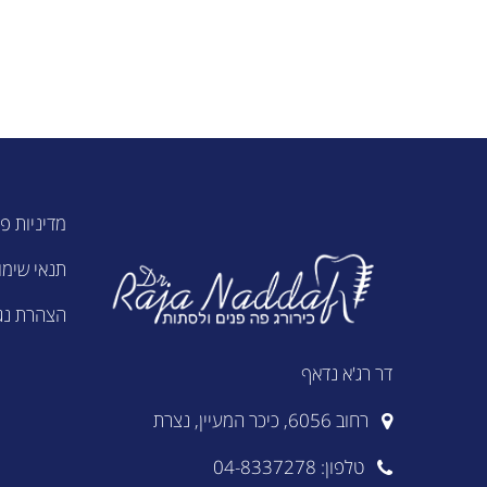
מדיניות פ
תנאי שימו
הצהרת נג
דר רג'א נדאף
רחוב 6056, כיכר המעיין, נצרת
טלפון: 04-8337278