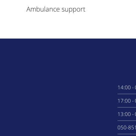
Ambulance support
0
0
0
050-85