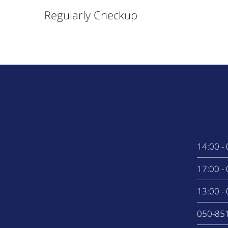
Regularly Checkup
0
0
0
050-85