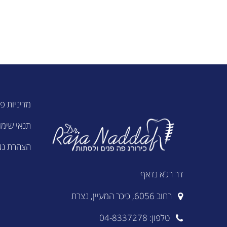
מדיניות פ
תנאי שימו
הצהרת נג
דר רג'א נדאף
רחוב 6056, כיכר המעיין, נצרת
טלפון: 04-8337278