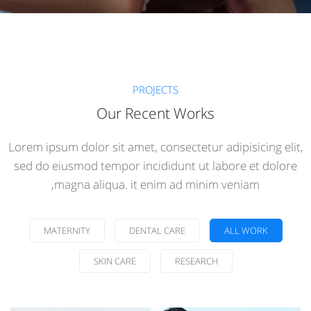
PROJECTS
Our Recent Works
Lorem ipsum dolor sit amet, consectetur adipisicing elit,
sed do eiusmod tempor incididunt ut labore et dolore
magna aliqua. it enim ad minim veniam,
Demo Media Title 1
MATERNITY
DENTAL CARE
ALL WORK
Skin Care
Dental Care
SKIN CARE
RESEARCH