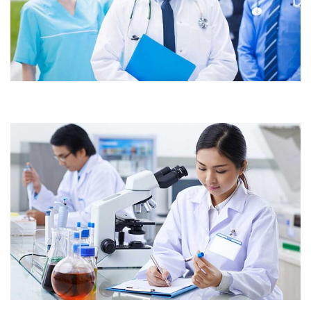
Demo Media Title 3
Skin Care
Research
Demo Media Title 4
Maternity
Dental Care