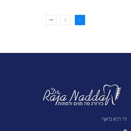
2
1
דר רג'א נדאף