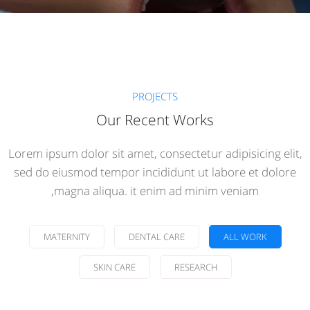
PROJECTS
Our Recent Works
Lorem ipsum dolor sit amet, consectetur adipisicing elit,
sed do eiusmod tempor incididunt ut labore et dolore
magna aliqua. it enim ad minim veniam,
Demo Media Title 1
MATERNITY
DENTAL CARE
ALL WORK
Skin Care
Dental Care
SKIN CARE
RESEARCH