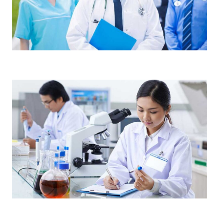
Demo Media Title 3
Skin Care
Research
Demo Media Title 4
Maternity
Dental Care